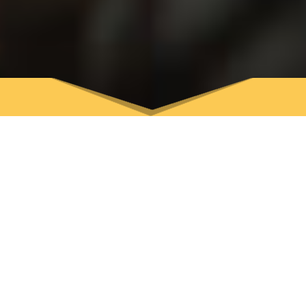
CAMPINGS
ÉCOLOS
CAMPER TOUT EN SE SOUCIANT
DE L’ENVIRONNEMENT
Si vous êtes plutôt sensible à la cause
environnementale, le camping écolo est fait pour
vous. Les campeurs doivent adopter des